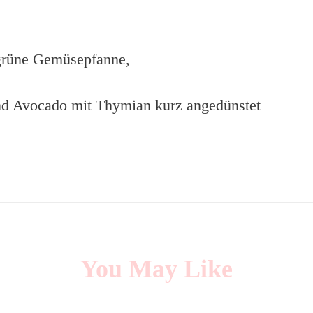
grüne Gemüsepfanne,
und Avocado mit Thymian kurz angedünstet
You May Like