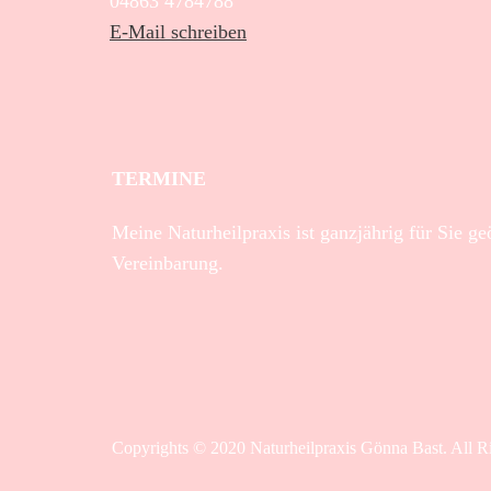
04863 4784788
E-Mail schreiben
TERMINE
Meine Naturheilpraxis ist ganzjährig für Sie g
Vereinbarung.
Copyrights © 2020 Naturheilpraxis Gönna Bast. All R