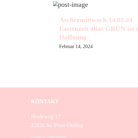
Aschermittwoch 14.02.24
Fastenzeit alias GRÜN ist 
Hoffnung
Februar 14, 2024
KONTAKT
Heideweg 17
25826 St. Peter-Ording