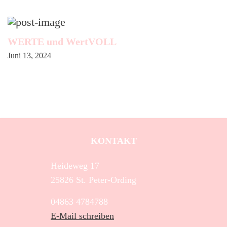
WERTE und WertVOLL
Juni 13, 2024
KONTAKT
Heideweg 17
25826 St. Peter-Ording
04863 4784788
E-Mail schreiben