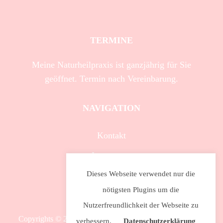
TERMINE
Meine Naturheilpraxis ist ganzjährig für Sie
geöffnet. Termin nach Vereinbarung.
NAVIGATION
Kontakt
Impressum
Dieses Webseite verwendet nur die
Datenschutzerklärung
nötigsten Plugins um die
Nutzerfreundlichkeit der Webseite zu
Copyrights © 2020 Naturheilpraxis Gönna Bast. All Rights
verbessern.
Datenschutzerklärung